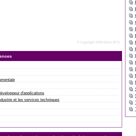
© Copyright 2008 Direct BTS
iences
umentale
éveloppeur d'applications
dustrie et les services techniques