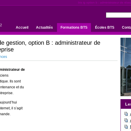
bts ig option b : administrateur de rése
+2
Accueil
Actualités
Formations BTS
Écoles BTS
Cont
e gestion, option B : administrateur de
eprise
ences
ministrateur de
ciens
ique. Ils sont
intenance et du
treprise.
’aujourd’hui
Le
ernet, il s’agit
emande.